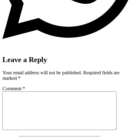
Leave a Reply
Your email address will not be published.
Required fields are
marked
*
Comment
*