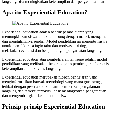
langsung bisa meningkatkan keterampilan dan pengetahuan baru.
Apa itu Experiential Education?
Experiential education adalah bentuk pembelajaran yang
memungkinkan siswa untuk terhubung dengan materi, mengamati,
dan mengalaminya sendiri. Model pendidikan ini menuntut siswa
untuk memiliki rasa ingin tahu dan motivasi diri tinggi untuk
melakukan evaluasi dan belajar dengan pengamatan langsung.
Experiential education atau pembelajaran langsung adalah model
pendidikan yang melibatkan beberapa jenis pembelajaran berbasis
keterampilan atau aktivitas langsung.
Experiential education merupakan filosofi pengajaran yang
menginformasikan banyak metodologi yang mana guru sengaja
terlibat dengan peserta didik dalam memberikan pengalaman
langsung dan refleksi terfokus untuk meningkatkan pengetahuan
dan mengembangkan keterampilan siswa.
Prinsip-prinsip Experiential Education