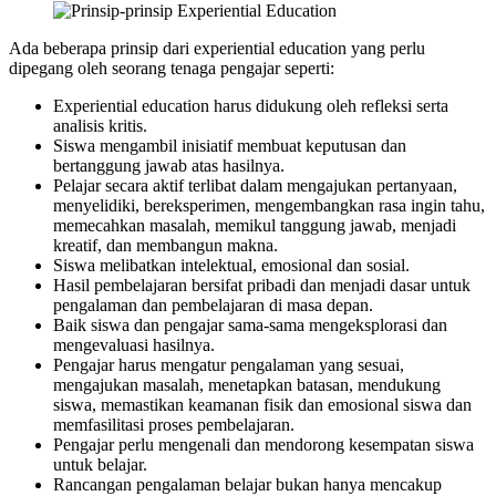
Ada beberapa prinsip dari experiential education yang perlu
dipegang oleh seorang tenaga pengajar seperti:
Experiential education harus didukung oleh refleksi serta
analisis kritis.
Siswa mengambil inisiatif membuat keputusan dan
bertanggung jawab atas hasilnya.
Pelajar secara aktif terlibat dalam mengajukan pertanyaan,
menyelidiki, bereksperimen, mengembangkan rasa ingin tahu,
memecahkan masalah, memikul tanggung jawab, menjadi
kreatif, dan membangun makna.
Siswa melibatkan intelektual, emosional dan sosial.
Hasil pembelajaran bersifat pribadi dan menjadi dasar untuk
pengalaman dan pembelajaran di masa depan.
Baik siswa dan pengajar sama-sama mengeksplorasi dan
mengevaluasi hasilnya.
Pengajar harus mengatur pengalaman yang sesuai,
mengajukan masalah, menetapkan batasan, mendukung
siswa, memastikan keamanan fisik dan emosional siswa dan
memfasilitasi proses pembelajaran.
Pengajar perlu mengenali dan mendorong kesempatan siswa
untuk belajar.
Rancangan pengalaman belajar bukan hanya mencakup