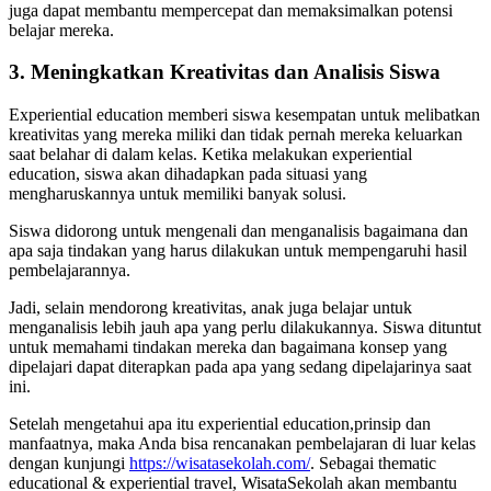
juga dapat membantu mempercepat dan memaksimalkan potensi
belajar mereka.
3. Meningkatkan Kreativitas dan Analisis Siswa
Experiential education memberi siswa kesempatan untuk melibatkan
kreativitas yang mereka miliki dan tidak pernah mereka keluarkan
saat belahar di dalam kelas. Ketika melakukan experiential
education, siswa akan dihadapkan pada situasi yang
mengharuskannya untuk memiliki banyak solusi.
Siswa didorong untuk mengenali dan menganalisis bagaimana dan
apa saja tindakan yang harus dilakukan untuk mempengaruhi hasil
pembelajarannya.
Jadi, selain mendorong kreativitas, anak juga belajar untuk
menganalisis lebih jauh apa yang perlu dilakukannya. Siswa dituntut
untuk memahami tindakan mereka dan bagaimana konsep yang
dipelajari dapat diterapkan pada apa yang sedang dipelajarinya saat
ini.
Setelah mengetahui apa itu experiential education,prinsip dan
manfaatnya, maka Anda bisa rencanakan pembelajaran di luar kelas
dengan kunjungi
https://wisatasekolah.com/
. Sebagai thematic
educational & experiential travel, WisataSekolah akan membantu