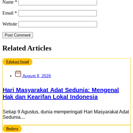
Name
*
Email
*
Website
Related Articles
Edukasi Sosial
August 8, 2026
Hari Masyarakat Adat Sedunia: Mengenal
Hak dan Kearifan Lokal Indonesia
Setiap 9 Agustus, dunia memperingati Hari Masyarakat Adat
Sedunia....
Budaya