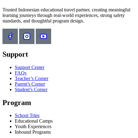
Trusted Indonesian educational travel partner, creating meaningful
learning journeys through real-world experiences, strong safety
standards, and thoughtful program design.
Support
Support Center
FAQs
Teacher’s Corner
Parent’s Corner
Student’s Corner
Program
School Trips
Educational Camps
Youth Experiences
Inbound Programs