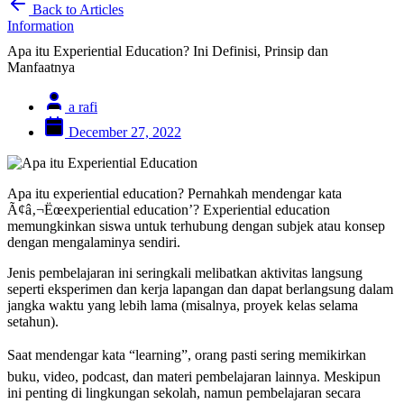
Back to Articles
Information
Apa itu Experiential Education? Ini Definisi, Prinsip dan
Manfaatnya
a rafi
December 27, 2022
Apa itu experiential education? Pernahkah mendengar kata
Ã¢â‚¬Ëœexperiential education’? Experiential education
memungkinkan siswa untuk terhubung dengan subjek atau konsep
dengan mengalaminya sendiri.
Jenis pembelajaran ini seringkali melibatkan aktivitas langsung
seperti eksperimen dan kerja lapangan dan dapat berlangsung dalam
jangka waktu yang lebih lama (misalnya, proyek kelas selama
setahun).
Saat mendengar kata “learning”, orang pasti sering memikirkan
buku, video, podcast, dan materi pembelajaran lainnya. Meskipun
ini penting di lingkungan sekolah, namun pembelajaran secara