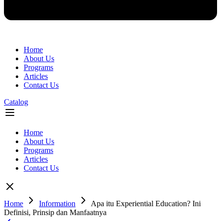
Home
About Us
Programs
Articles
Contact Us
Catalog
Flyout
Menu
Home
About Us
Programs
Articles
Contact Us
Home
Information
Apa itu Experiential Education? Ini
Definisi, Prinsip dan Manfaatnya