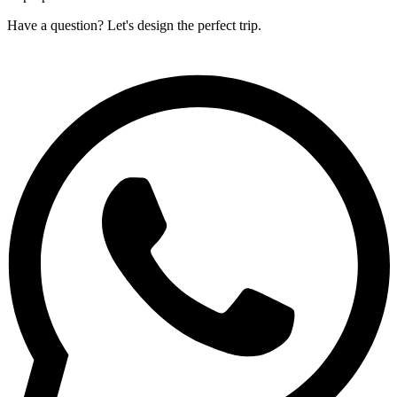
Have a question? Let's design the perfect trip.