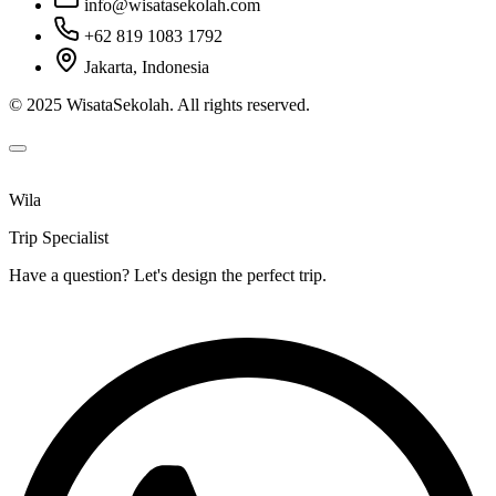
info@wisatasekolah.com
+62 819 1083 1792
Jakarta, Indonesia
© 2025 WisataSekolah. All rights reserved.
Wila
Trip Specialist
Have a question? Let's design the perfect trip.