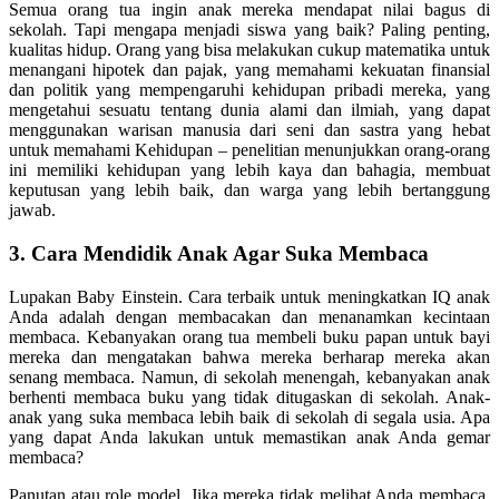
Semua orang tua ingin anak mereka mendapat nilai bagus di
sekolah. Tapi mengapa menjadi siswa yang baik? Paling penting,
kualitas hidup. Orang yang bisa melakukan cukup matematika untuk
menangani hipotek dan pajak, yang memahami kekuatan finansial
dan politik yang mempengaruhi kehidupan pribadi mereka, yang
mengetahui sesuatu tentang dunia alami dan ilmiah, yang dapat
menggunakan warisan manusia dari seni dan sastra yang hebat
untuk memahami Kehidupan – penelitian menunjukkan orang-orang
ini memiliki kehidupan yang lebih kaya dan bahagia, membuat
keputusan yang lebih baik, dan warga yang lebih bertanggung
jawab.
3. Cara Mendidik Anak Agar Suka Membaca
Lupakan Baby Einstein. Cara terbaik untuk meningkatkan IQ anak
Anda adalah dengan membacakan dan menanamkan kecintaan
membaca. Kebanyakan orang tua membeli buku papan untuk bayi
mereka dan mengatakan bahwa mereka berharap mereka akan
senang membaca. Namun, di sekolah menengah, kebanyakan anak
berhenti membaca buku yang tidak ditugaskan di sekolah. Anak-
anak yang suka membaca lebih baik di sekolah di segala usia. Apa
yang dapat Anda lakukan untuk memastikan anak Anda gemar
membaca?
Panutan atau role model. Jika mereka tidak melihat Anda membaca,