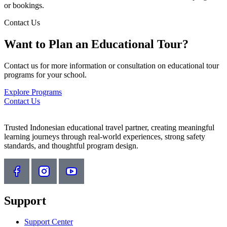
or bookings.
Contact Us
Want to Plan an Educational Tour?
Contact us for more information or consultation on educational tour
programs for your school.
Explore Programs
Contact Us
Trusted Indonesian educational travel partner, creating meaningful
learning journeys through real-world experiences, strong safety
standards, and thoughtful program design.
Support
Support Center