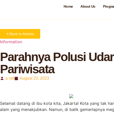
Home
About Us
Progr
Home
Information
Parahnya Polusi Udara di Jakarta d
Back to Articles
Information
Parahnya Polusi Uda
Pariwisata
a rafi
August 23, 2023
Selamat datang di ibu kota kita, Jakarta! Kota yang tak
alam yang menakjubkan. Namun, di balik gemerlapnya megap