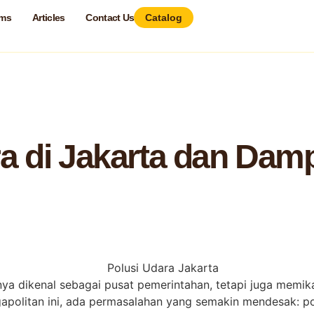
ams
Articles
Contact Us
Catalog
an Dampaknya Terhadap Pariwisata
ra di Jakarta dan Da
 hanya dikenal sebagai pusat pemerintahan, tetapi juga m
olitan ini, ada permasalahan yang semakin mendesak: polus