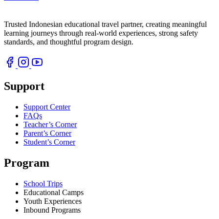
Trusted Indonesian educational travel partner, creating meaningful
learning journeys through real-world experiences, strong safety
standards, and thoughtful program design.
Support
Support Center
FAQs
Teacher’s Corner
Parent’s Corner
Student’s Corner
Program
School Trips
Educational Camps
Youth Experiences
Inbound Programs