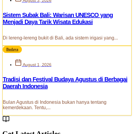
August 3, 2026
Sistem Subak Bali: Warisan UNESCO yang
Menjadi Daya Tarik Wisata Edukasi
Di lereng-lereng bukit di Bali, ada sistem irigasi yang...
Budaya
August 1, 2026
Tradisi dan Festival Budaya Agustus di Berbagai
Daerah Indonesia
Bulan Agustus di Indonesia bukan hanya tentang
kemerdekaan. Tentu,...
Get Latest Articles