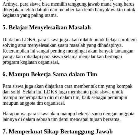
Artinya, para siswa bisa memilih tanggung jawab mana yang harus
dikerjakan lebih dahulu dan memberikan lebih banyak waktu untuk
kegiatan yang paling utama.
5. Belajar Menyelesaikan Masalah
Di dalam LDKS, para siswa juga akan dilatih untuk belajar problem
solving atau menyelesaikan suatu masalah yang dihadapinya.
Keterampilan ini sangat penting mengingat akan banyak tantangan
yang akan dihadapi para siswa selama menjalankan berbagai
program kegiatan organisasi.
6. Mampu Bekerja Sama dalam Tim
Para siswa juga akan diajarkan cara membentuk tim yang kompak
dan solid. Selain itu, LDKS juga membantu para siswa untuk
mampu menempatkan diri di dalam tim, baik sebagai pemimpin
maupun anggota tim organisasi.
Harapannya para siswa akan mampu bekerja sama dengan anggota
lainnya di dalam sebuah tim demi mencapai tujuan bersama.
7. Memperkuat Sikap Bertanggung Jawab