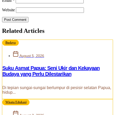
Email
*
Website
Related Articles
Budaya
August 5, 2026
Suku Asmat Papua: Seni Ukir dan Kekayaan
Budaya yang Perlu Dilestarikan
Di tepian sungai-sungai berlumpur di pesisir selatan Papua,
hidup...
Wisata Edukasi