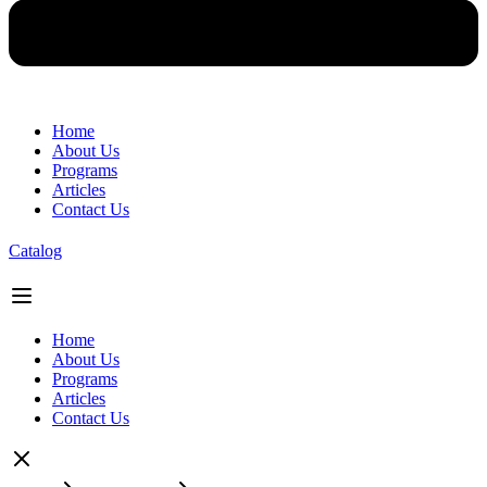
Home
About Us
Programs
Articles
Contact Us
Catalog
Flyout
Menu
Home
About Us
Programs
Articles
Contact Us