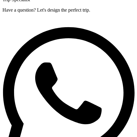
Have a question? Let's design the perfect trip.