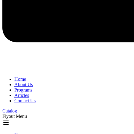
Home
About Us
Programs
Articles
Contact Us
Catalog
Flyout Menu