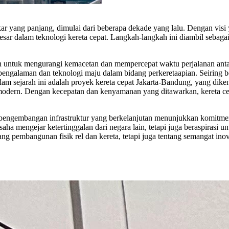
r yang panjang, dimulai dari beberapa dekade yang lalu. Dengan visi 
esar dalam teknologi kereta cepat. Langkah-langkah ini diambil sebaga
 untuk mengurangi kemacetan dan mempercepat waktu perjalanan antar
 pengalaman dan teknologi maju dalam bidang perkeretaapian. Seiring
alam sejarah ini adalah proyek kereta cepat Jakarta-Bandung, yang di
odern. Dengan kecepatan dan kenyamanan yang ditawarkan, kereta cepat
an pengembangan infrastruktur yang berkelanjutan menunjukkan komitm
saha mengejar ketertinggalan dari negara lain, tetapi juga beraspirasi u
ng pembangunan fisik rel dan kereta, tetapi juga tentang semangat inov
.