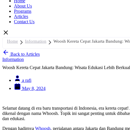
Home
About Us
Programs
Articles
Contact Us
Home
Information
Woosh Kereta Cepat Jakarta Bandung: Wis
Back to Articles
Information
Woosh Kereta Cepat Jakarta Bandung: Wisata Edukasi Lebih Berkual
a rafi
May 8, 2024
Selamat datang di era baru transportasi di Indonesia, era kereta cep
dikenal dengan nama Whoosh. Topik ini sangat penting untuk dibahas 
dan edukasi.
Dengan hadirnya
Whoosh
, perjalanan antara Jakarta dan Bandung me