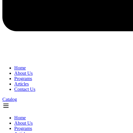
Home
About Us
Programs
Articles
Contact Us
Catalog
Flyout
Menu
Home
About Us
Programs