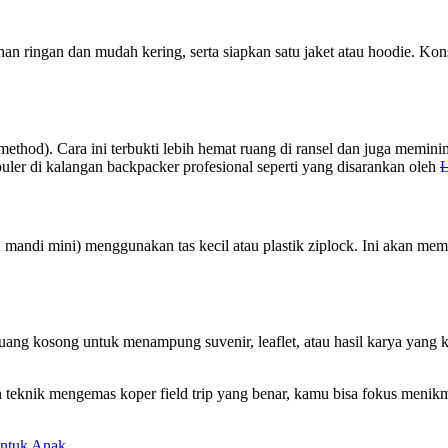
han ringan dan mudah kering, serta siapkan satu jaket atau hoodie. K
method). Cara ini terbukti lebih hemat ruang di ransel dan juga meminim
puler di kalangan backpacker profesional seperti yang disarankan oleh
L
tan mandi mini) menggunakan tas kecil atau plastik ziplock. Ini akan
t ruang kosong untuk menampung suvenir, leaflet, atau hasil karya yang
gan teknik mengemas koper field trip yang benar, kamu bisa fokus meni
untuk Anak