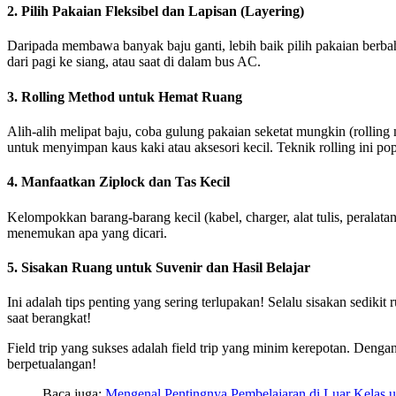
2. Pilih Pakaian Fleksibel dan Lapisan (Layering)
Daripada membawa banyak baju ganti, lebih baik pilih pakaian berba
dari pagi ke siang, atau saat di dalam bus AC.
3. Rolling Method untuk Hemat Ruang
Alih-alih melipat baju, coba gulung pakaian seketat mungkin (rolling 
untuk menyimpan kaus kaki atau aksesori kecil. Teknik rolling ini po
4. Manfaatkan Ziplock dan Tas Kecil
Kelompokkan barang-barang kecil (kabel, charger, alat tulis, perala
menemukan apa yang dicari.
5. Sisakan Ruang untuk Suvenir dan Hasil Belajar
Ini adalah tips penting yang sering terlupakan! Selalu sisakan sediki
saat berangkat!
Field trip yang sukses adalah field trip yang minim kerepotan. Den
berpetualangan!
Baca juga:
Mengenal Pentingnya Pembelajaran di Luar Kelas 