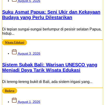
August 5, 2026
Suku Asmat Papua: Seni Ukir dan Kekayaan
Budaya yang Perlu Dilestarikan
Di tepian sungai-sungai berlumpur di pesisir selatan Papua,
hidup...
Wisata Edukasi
August 3, 2026
Sistem Subak Bali: Warisan UNESCO yang
Menjadi Daya Tarik Wisata Edukasi
Di lereng-lereng bukit di Bali, ada sistem irigasi yang...
Budaya
August 1, 2026