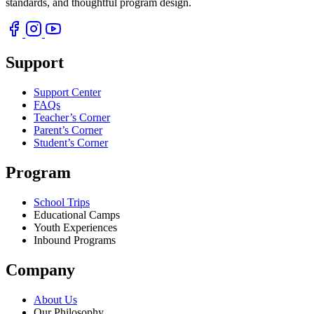
standards, and thoughtful program design.
Support
Support Center
FAQs
Teacher’s Corner
Parent’s Corner
Student’s Corner
Program
School Trips
Educational Camps
Youth Experiences
Inbound Programs
Company
About Us
Our Philosophy