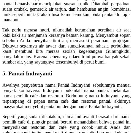
pantai benar-benar menciptakan suasana unik. Ditambah perpaduan
suara ombak, gemercik air terjun, dan hembusan angin, kombinasi
unik seperti ini tak akan bisa kamu temukan pada pantai di Jogja
manapun.
Tak perlu merasa ngeri, nikmatilah keramahan percikan air saat
kaki-kaki air menjamah kerasnya batuan karang. Menyambut sopan
sebelum Anda menyibak tirai air, memasuki peraduan grojogan.
Diguyur segarnya air tawar dari sungai-sungai rahasia perbukitan
karst membuat kita merasa seolah kegersangan Gunungkidul
hanyalah mitos. Karena sebenarnya daerah ini punya banyak sekali
sumber air, yang sayangnya tersembunyi di perut bumi.
5. Pantai Indrayanti
Awalnya penyebutan nama Pantai Indrayanti sebelumnya menuai
banyak kontraversi. Indrayanti bukanlah nama pantai, melainkan
nama pemilik cafe dan restoran. Berhubung nama Indrayanti yang
terpampang di papan nama cafe dan restoran pantai, akhirnya
masyarakat menyebut pantai ini dengan nama Pantai Indrayanti.
Seperti yang sudah dikatakan, nama Indrayanti berasal dari nama
pemilik cafe di pinggir pantai, berarti menandakan bahwa pantai ini
menyediakan restoran dan cafe yang cocok untuk Anda dan
keluarga yang ingin menikmati dinner romantis bersama keluarga