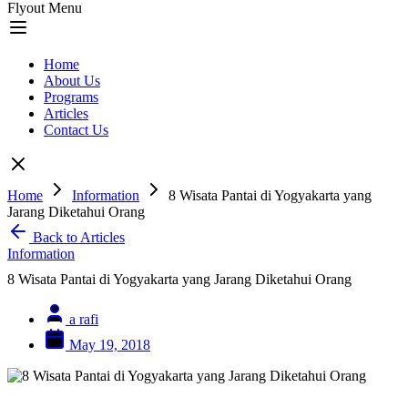
Flyout Menu
Home
About Us
Programs
Articles
Contact Us
Home
Information
8 Wisata Pantai di Yogyakarta yang
Jarang Diketahui Orang
Back to Articles
Information
8 Wisata Pantai di Yogyakarta yang Jarang Diketahui Orang
a rafi
May 19, 2018