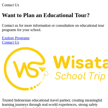
Contact Us
Want to Plan an Educational Tour?
Contact us for more information or consultation on educational tour
programs for your school.
Explore Programs
Contact Us
Trusted Indonesian educational travel partner, creating meaningful
learning journeys through real-world experiences, strong safety