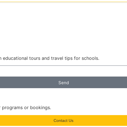
 educational tours and travel tips for schools.
Send
r programs or bookings.
Contact Us