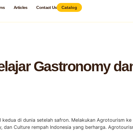
ams
Articles
Contact Us
Catalog
onomy dan Farm Komoditas Rempah Mahal
Belajar Gastronomy d
al kedua di dunia setelah safron. Melakukan Agrotourism k
dan Culture rempah Indonesia yang berharga. Agrotourism