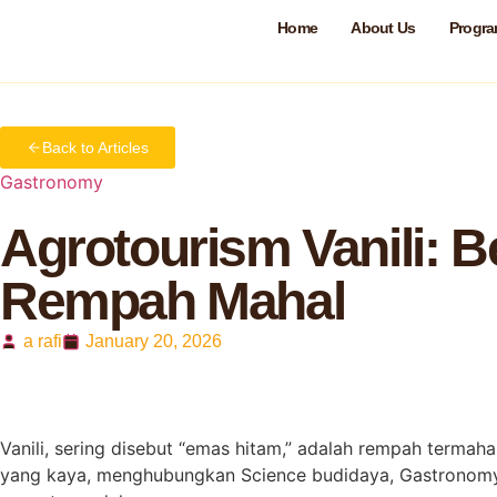
Home
About Us
Progr
Home
Gastronomy
Agrotourism Vanili: Belajar Gastr
Back to Articles
Gastronomy
Agrotourism Vanili: 
Rempah Mahal
a rafi
January 20, 2026
Vanili, sering disebut “emas hitam,” adalah rempah termah
yang kaya, menghubungkan Science budidaya, Gastronomy, 