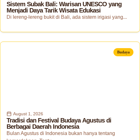
Sistem Subak Bali: Warisan UNESCO yang
Menjadi Daya Tarik Wisata Edukasi
Di lereng-lereng bukit di Bali, ada sistem irigasi yang...
Budaya
August 1, 2026
Tradisi dan Festival Budaya Agustus di
Berbagai Daerah Indonesia
Bulan Agustus di Indonesia bukan hanya tentang