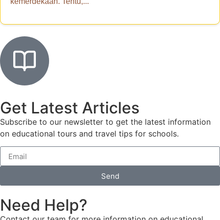
kemerdekaan. Tentu,...
Get Latest Articles
Subscribe to our newsletter to get the latest information
on educational tours and travel tips for schools.
Send
Need Help?
Contact our team for more information on educational