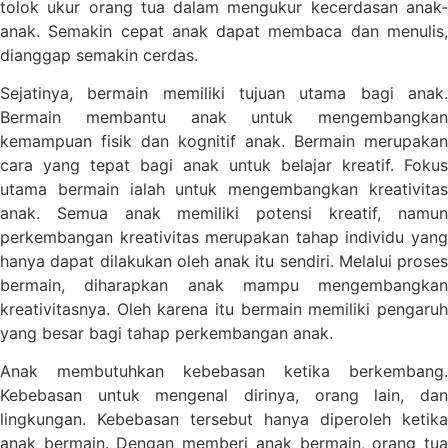
tolok ukur orang tua dalam mengukur kecerdasan anak-
anak. Semakin cepat anak dapat membaca dan menulis,
dianggap semakin cerdas.
Sejatinya, bermain memiliki tujuan utama bagi anak.
Bermain membantu anak untuk mengembangkan
kemampuan fisik dan kognitif anak. Bermain merupakan
cara yang tepat bagi anak untuk belajar kreatif. Fokus
utama bermain ialah untuk mengembangkan kreativitas
anak. Semua anak memiliki potensi kreatif, namun
perkembangan kreativitas merupakan tahap individu yang
hanya dapat dilakukan oleh anak itu sendiri. Melalui proses
bermain, diharapkan anak mampu mengembangkan
kreativitasnya. Oleh karena itu bermain memiliki pengaruh
yang besar bagi tahap perkembangan anak.
Anak membutuhkan kebebasan ketika berkembang.
Kebebasan untuk mengenal dirinya, orang lain, dan
lingkungan. Kebebasan tersebut hanya diperoleh ketika
anak bermain. Dengan memberi anak bermain, orang tua