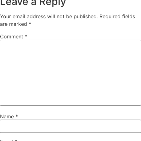
Leave a Reply
Your email address will not be published.
Required fields
are marked
*
Comment
*
Name
*