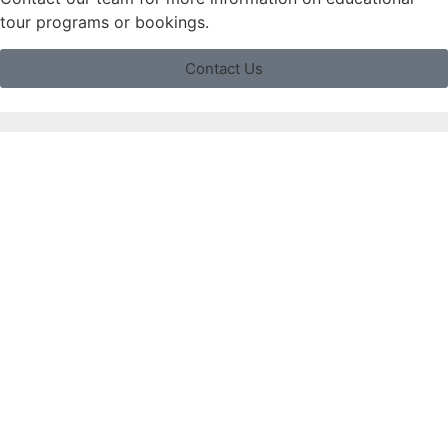
tour programs or bookings.
Contact Us