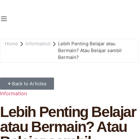
Home
Information
Lebih Penting Belajar atau
Bermain? Atau Belajar sambil
Bermain?
Back to Articles
Information
Lebih Penting Belajar
atau Bermain? Atau