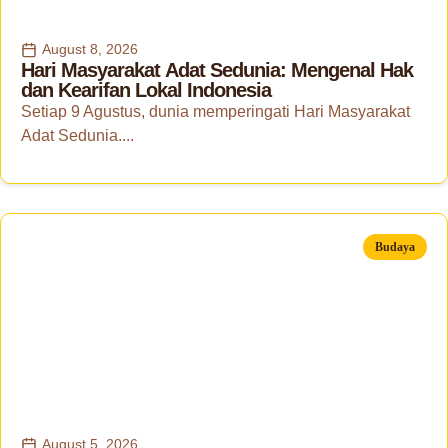
August 8, 2026
Hari Masyarakat Adat Sedunia: Mengenal Hak
dan Kearifan Lokal Indonesia
Setiap 9 Agustus, dunia memperingati Hari Masyarakat
Adat Sedunia....
Budaya
August 5, 2026