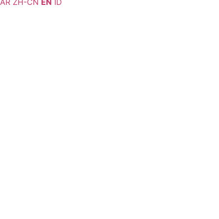
AR
ZH-CN
EN
ID