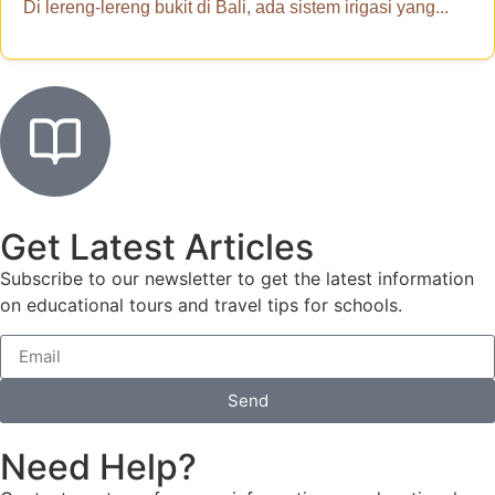
Di lereng-lereng bukit di Bali, ada sistem irigasi yang...
Get Latest Articles
Subscribe to our newsletter to get the latest information
on educational tours and travel tips for schools.
Send
Need Help?