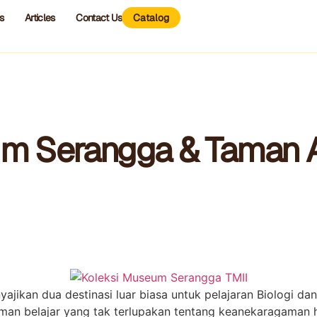
s
Articles
Contact Us
Catalog
a & Taman Akuarium Air Tawar (TAAT) TMII
m Serangga & Taman A
yajikan dua destinasi luar biasa untuk pelajaran Biologi
man belajar yang tak terlupakan tentang keanekaragaman h