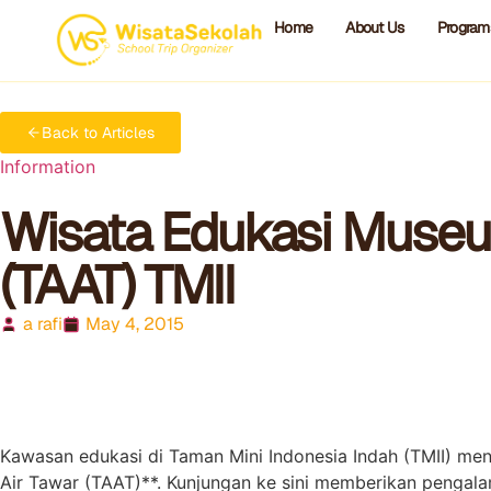
Home
About Us
Program
Home
Information
Wisata Edukasi Museum Serangg
Back to Articles
Information
Wisata Edukasi Museu
(TAAT) TMII
a rafi
May 4, 2015
Kawasan edukasi di Taman Mini Indonesia Indah (TMII) men
Air Tawar (TAAT)**. Kunjungan ke sini memberikan pengala