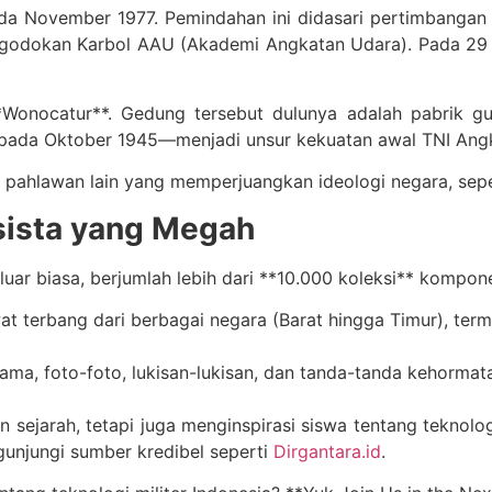
 November 1977. Pemindahan ini didasari pertimbangan 
godokan Karbol AAU (Akademi Angkatan Udara). Pada 29 J
Wonocatur**. Gedung tersebut dulunya adalah pabrik g
 pada Oktober 1945—menjadi unsur kekuatan awal TNI Ang
ahlawan lain yang memperjuangkan ideologi negara, seper
tsista yang Megah
ar biasa, berjumlah lebih dari **10.000 koleksi** kompone
t terbang dari berbagai negara (Barat hingga Timur), term
ama, foto-foto, lukisan-lukisan, dan tanda-tanda kehormat
n sejarah, tetapi juga menginspirasi siswa tentang tekno
gunjungi sumber kredibel seperti
Dirgantara.id
.