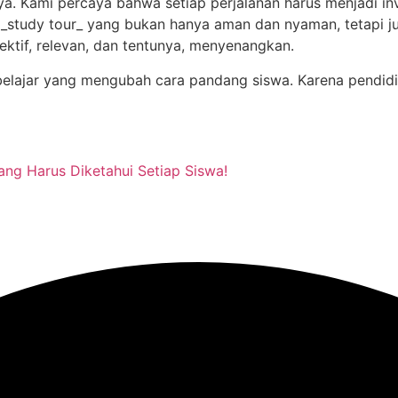
ya. Kami percaya bahwa setiap perjalanan harus menjadi i
study tour_ yang bukan hanya aman dan nyaman, tetapi ju
tif, relevan, dan tentunya, menyenangkan.
belajar yang mengubah cara pandang siswa. Karena pendidik
ang Harus Diketahui Setiap Siswa!