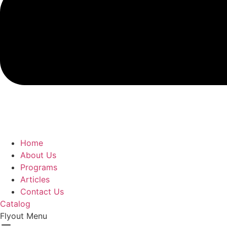
Home
About Us
Programs
Articles
Contact Us
Catalog
Flyout Menu