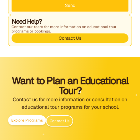
Send
Need Help?
Contact our team for more information on educational tour
programs or bookings.
Contact Us
Want to Plan an Educational
Tour?
Contact us for more information or consultation on
educational tour programs for your school.
Explore Programs
Contact Us