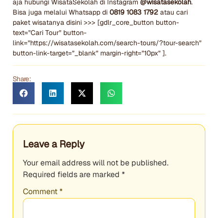
aja hubungi WisataSekolah di Instagram
@wisatasekolah
.
Bisa juga melalui Whatsapp di
0819 1083 1792
atau cari
paket wisatanya disini >>> [gdlr_core_button button-
text=”Cari Tour” button-
link=”https://wisatasekolah.com/search-tours/?tour-search”
button-link-target=”_blank” margin-right=”10px” ].
Share:
Leave a Reply
Your email address will not be published.
Required fields are marked
*
Comment
*