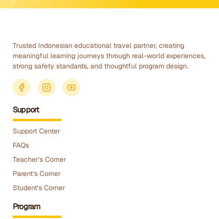
Trusted Indonesian educational travel partner, creating
meaningful learning journeys through real-world experiences,
strong safety standards, and thoughtful program design.
Support
Support Center
FAQs
Teacher’s Corner
Parent’s Corner
Student’s Corner
Program