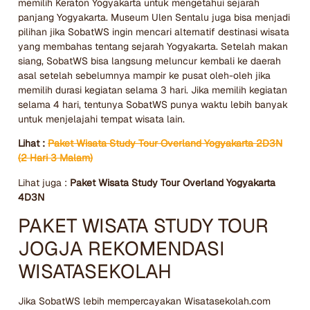
memilih Keraton Yogyakarta untuk mengetahui sejarah
panjang Yogyakarta. Museum Ulen Sentalu juga bisa menjadi
pilihan jika SobatWS ingin mencari alternatif destinasi wisata
yang membahas tentang sejarah Yogyakarta. Setelah makan
siang, SobatWS bisa langsung meluncur kembali ke daerah
asal setelah sebelumnya mampir ke pusat oleh-oleh jika
memilih durasi kegiatan selama 3 hari. Jika memilih kegiatan
selama 4 hari, tentunya SobatWS punya waktu lebih banyak
untuk menjelajahi tempat wisata lain.
Lihat :
Paket Wisata Study Tour Overland Yogyakarta 2D3N
(2 Hari 3 Malam)
Lihat juga :
Paket Wisata Study Tour Overland Yogyakarta
4D3N
PAKET WISATA STUDY TOUR
JOGJA REKOMENDASI
WISATASEKOLAH
Jika SobatWS lebih mempercayakan Wisatasekolah.com