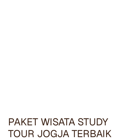
PAKET WISATA STUDY
TOUR JOGJA TERBAIK