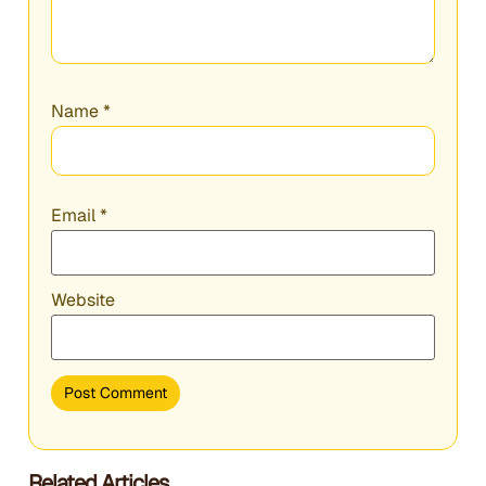
Name
*
Email
*
Website
Related Articles