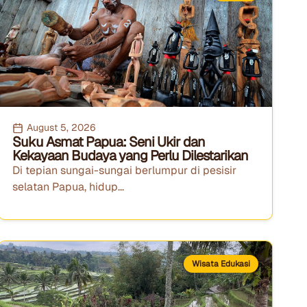
August 5, 2026
Suku Asmat Papua: Seni Ukir dan
Kekayaan Budaya yang Perlu Dilestarikan
Di tepian sungai-sungai berlumpur di pesisir
selatan Papua, hidup...
Wisata Edukasi