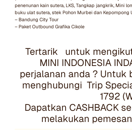
penenunan kain sutera, LKS, Tangkap jangkrik, Mini lo
buku ulat sutera, stek Pohon Murbei dan Kepompong U
– Bandung City Tour
– Paket Outbound Grafika Cikole
Tertarik untuk mengik
MINI INDONESIA INDA
perjalanan anda ? Untuk b
menghubungi Trip Specia
1792 (
Dapatkan CASHBACK seb
melakukan pemesanan