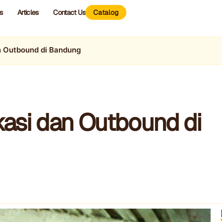
s
Articles
Contact Us
Catalog
n Outbound di Bandung
asi dan Outbound di