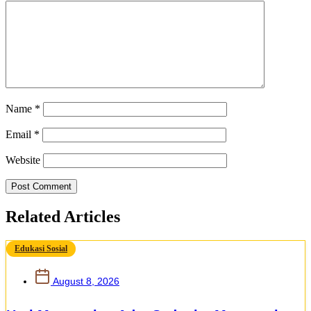
Name
*
Email
*
Website
Related Articles
Edukasi Sosial
August 8, 2026