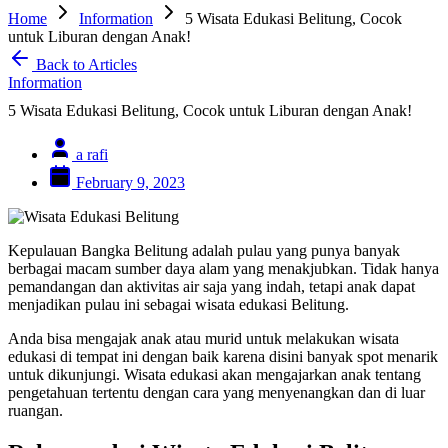
Home
Information
5 Wisata Edukasi Belitung, Cocok
untuk Liburan dengan Anak!
Back to Articles
Information
5 Wisata Edukasi Belitung, Cocok untuk Liburan dengan Anak!
a rafi
February 9, 2023
Kepulauan Bangka Belitung adalah pulau yang punya banyak
berbagai macam sumber daya alam yang menakjubkan. Tidak hanya
pemandangan dan aktivitas air saja yang indah, tetapi anak dapat
menjadikan pulau ini sebagai wisata edukasi Belitung.
Anda bisa mengajak anak atau murid untuk melakukan wisata
edukasi di tempat ini dengan baik karena disini banyak spot menarik
untuk dikunjungi. Wisata edukasi akan mengajarkan anak tentang
pengetahuan tertentu dengan cara yang menyenangkan dan di luar
ruangan.