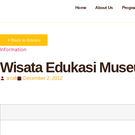
Home
About Us
Progr
Home
Information
Wisata Edukasi Museum Satria Mand
Back to Articles
Information
Wisata Edukasi Muse
a rafi
December 2, 2012