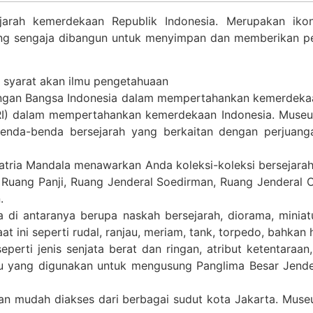
rah kemerdekaan Republik Indonesia. Merupakan iko
ang sengaja dibangun untuk menyimpan dan memberikan pel
a syarat akan ilmu pengetahuaan
ngan Bangsa Indonesia dalam mempertahankan kemerdekaann
ABRI) dalam mempertahankan kemerdekaan Indonesia. Mus
benda-benda bersejarah yang berkaitan dengan perjuang
tria Mandala menawarkan Anda koleksi-koleksi bersejarah
Ruang Panji, Ruang Jenderal Soedirman, Ruang Jenderal O
.
 di antaranya berupa naskah bersejarah, diorama, miniatu
at ini seperti rudal, ranjau, meriam, tank, torpedo, bahkan
rti jenis senjata berat dan ringan, atribut ketentaraan,
u yang digunakan untuk mengusung Panglima Besar Jender
n mudah diakses dari berbagai sudut kota Jakarta. Museu