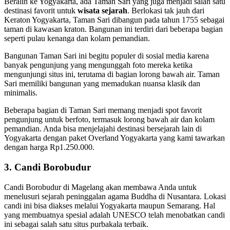
Beralih ke Yogyakarta, ada Taman Sari yang juga menjadi salah satu
destinasi favorit untuk
wisata sejarah
. Berlokasi tak jauh dari
Keraton Yogyakarta, Taman Sari dibangun pada tahun 1755 sebagai
taman di kawasan kraton. Bangunan ini terdiri dari beberapa bagian
seperti pulau kenanga dan kolam pemandian.
Bangunan Taman Sari ini begitu populer di sosial media karena
banyak pengunjung yang mengunggah foto mereka ketika
mengunjungi situs ini, terutama di bagian lorong bawah air. Taman
Sari memiliki bangunan yang memadukan nuansa klasik dan
minimalis.
Beberapa bagian di Taman Sari memang menjadi spot favorit
pengunjung untuk berfoto, termasuk lorong bawah air dan kolam
pemandian. Anda bisa menjelajahi destinasi bersejarah lain di
Yogyakarta dengan paket Overland Yogyakarta yang kami tawarkan
dengan harga Rp1.250.000.
3. Candi Borobudur
Candi Borobudur di Magelang akan membawa Anda untuk
menelusuri sejarah peninggalan agama Buddha di Nusantara. Lokasi
candi ini bisa diakses melalui Yogyakarta maupun Semarang. Hal
yang membuatnya spesial adalah UNESCO telah menobatkan candi
ini sebagai salah satu situs purbakala terbaik.