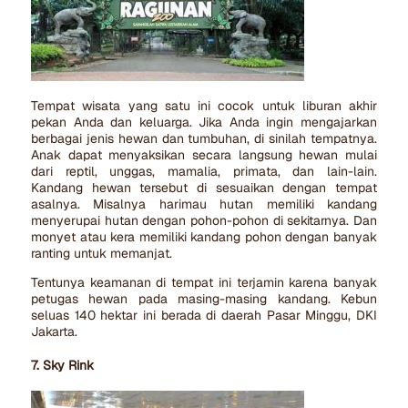
Tempat wisata yang satu ini cocok untuk liburan akhir
pekan Anda dan keluarga. Jika Anda ingin mengajarkan
berbagai jenis hewan dan tumbuhan, di sinilah tempatnya.
Anak dapat menyaksikan secara langsung hewan mulai
dari reptil, unggas, mamalia, primata, dan lain-lain.
Kandang hewan tersebut di sesuaikan dengan tempat
asalnya. Misalnya harimau hutan memiliki kandang
menyerupai hutan dengan pohon-pohon di sekitarnya. Dan
monyet atau kera memiliki kandang pohon dengan banyak
ranting untuk memanjat.
Tentunya keamanan di tempat ini terjamin karena banyak
petugas hewan pada masing-masing kandang. Kebun
seluas 140 hektar ini berada di daerah Pasar Minggu, DKI
Jakarta.
7. Sky Rink