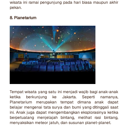
wisata ini ramai pengunjung pada hari biasa maupun akhir
pekan.
8. Planetarium
Tempat wisata yang satu ini menjadi wajib bagi anak-anak
ketika berkunjung ke Jakarta. Seperti namanya,
Planetarium merupakan tempat dimana anak dapat
belajar mengenai tata surya dan bumi yang ditinggali saat
ini. Anak juga dapat mengembangkan eksplorasinya ketika
berpetualang menjelajah bintang, melihat rasi bintang,
menyaksikan meteor jatuh, dan susunan planet-planet.