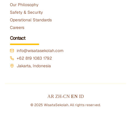
Our Philosophy
Safety & Security
Operational Standards
Careers
Contact
info@wisatasekolah.com
+62 819 1083 1792
Jakarta, Indonesia
AR
ZH-CN
EN
ID
© 2025 WisataSekolah. All rights reserved.