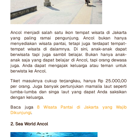
Ancol menjadi salah satu ikon tempat wisata di Jakarta
yang paling ramai pengunjung. Ancol bukan hanya
menyediakan wisata pantai, tetapi juga terdapat tempat-
tempat wisata di dalamnya. Di sini, anak-anak dapat
berwisata tapi juga sambil belajar. Bukan hanya anak-
anak saja yang dapat belajar di Ancol, tapi orang dewasa
juga. Anda dapat mengajak keluarga atau teman untuk
berwista ke Ancol.
Tiket masuknya cukup terjangkau, hanya Rp 25.000,00
per orang. Juga banyak pertunjukan mamalia laut seperti
lumba-lumba dan singa laut yang dapat Anda saksikan
dengan keluarga.
Baca juga
8 Wisata Pantai di Jakarta yang Wajib
Dikunjungi
.
2. Sea World Ancol