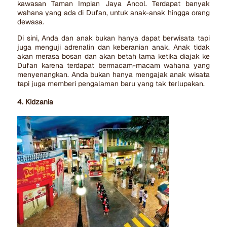
kawasan Taman Impian Jaya Ancol. Terdapat banyak
wahana yang ada di Dufan, untuk anak-anak hingga orang
dewasa.
Di sini, Anda dan anak bukan hanya dapat berwisata tapi
juga menguji adrenalin dan keberanian anak. Anak tidak
akan merasa bosan dan akan betah lama ketika diajak ke
Dufan karena terdapat bermacam-macam wahana yang
menyenangkan. Anda bukan hanya mengajak anak wisata
tapi juga memberi pengalaman baru yang tak terlupakan.
4. Kidzania