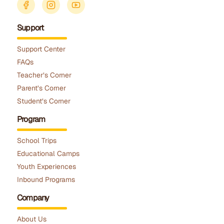
Support
Support Center
FAQs
Teacher’s Corner
Parent’s Corner
Student’s Corner
Program
School Trips
Educational Camps
Youth Experiences
Inbound Programs
Company
About Us