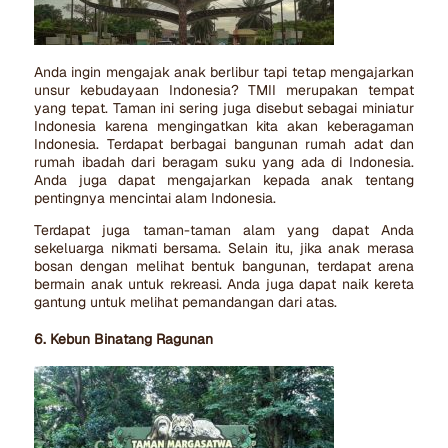
Anda ingin mengajak anak berlibur tapi tetap mengajarkan
unsur kebudayaan Indonesia? TMII merupakan tempat
yang tepat. Taman ini sering juga disebut sebagai miniatur
Indonesia karena mengingatkan kita akan keberagaman
Indonesia. Terdapat berbagai bangunan rumah adat dan
rumah ibadah dari beragam suku yang ada di Indonesia.
Anda juga dapat mengajarkan kepada anak tentang
pentingnya mencintai alam Indonesia.
Terdapat juga taman-taman alam yang dapat Anda
sekeluarga nikmati bersama. Selain itu, jika anak merasa
bosan dengan melihat bentuk bangunan, terdapat arena
bermain anak untuk rekreasi. Anda juga dapat naik kereta
gantung untuk melihat pemandangan dari atas.
6. Kebun Binatang Ragunan