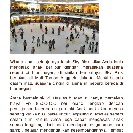
Wisata anak selanjutnya ialah Sky Rink. Jika Anda ingin
mengajak anak berlibur dengan merasakan suasana
seperti di luar negeri, di sinilah tempatnya. Sky Rink
berlokasi di Mall Taman Anggrek, Jakarta. Meski berada
dalam mall, suasana dingin di arena ini seperti berada di
luar negeri.
Arena bermain ski di atas es buatan ini hanya memakan
biaya Rp 85.000,00 per orang lengkap dengan
peminjaman loker dan sepatu ski. Anak-anak akan merasa
senang ketika bisa berseluncur langsung di atas es seperti
dalam film kartun. Anda juga dapat mengawasi anak
secara langsung. Jadi anak mendapat pengalaman baru
sambil belajar mengendalikan keseimbangannya. Tempat