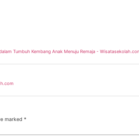
asi dalam Tumbuh Kembang Anak Menuju Remaja - Wisatasekolah.co
lah.com
are marked
*