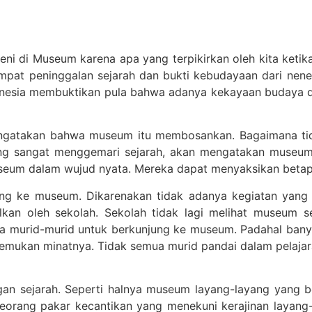
i di Museum karena apa yang terpikirkan oleh kita keti
at peninggalan sejarah dan bukti kebudayaan dari nenek
donesia membuktikan pula bahwa adanya kekayaan budaya d
engatakan bahwa museum itu membosankan. Bagaimana tid
ng sangat menggemari sejarah, akan mengatakan museu
museum dalam wujud nyata. Mereka dapat menyaksikan betap
jung ke museum. Dikarenakan tidak adanya kegiatan yang 
lkan oleh sekolah. Sekolah tidak lagi melihat museum 
ra murid-murid untuk berkunjung ke museum. Padahal banya
ukan minatnya. Tidak semua murid pandai dalam pelajaran 
n sejarah. Seperti halnya museum layang-layang yang be
eorang pakar kecantikan yang menekuni kerajinan layang-l