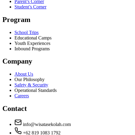
Parent’s Corner
Student’s Corner
Program
School Trips
Educational Camps
Youth Experiences
Inbound Programs
Company
About Us
Our Philosophy
Safety & Security
Operational Standards
Careers
Contact
info@wisatasekolah.com
+62 819 1083 1792