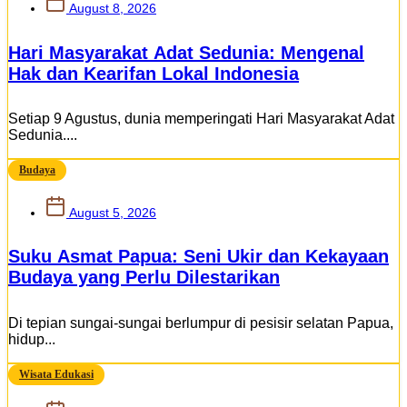
August 8, 2026
Hari Masyarakat Adat Sedunia: Mengenal
Hak dan Kearifan Lokal Indonesia
Setiap 9 Agustus, dunia memperingati Hari Masyarakat Adat
Sedunia....
Budaya
August 5, 2026
Suku Asmat Papua: Seni Ukir dan Kekayaan
Budaya yang Perlu Dilestarikan
Di tepian sungai-sungai berlumpur di pesisir selatan Papua,
hidup...
Wisata Edukasi