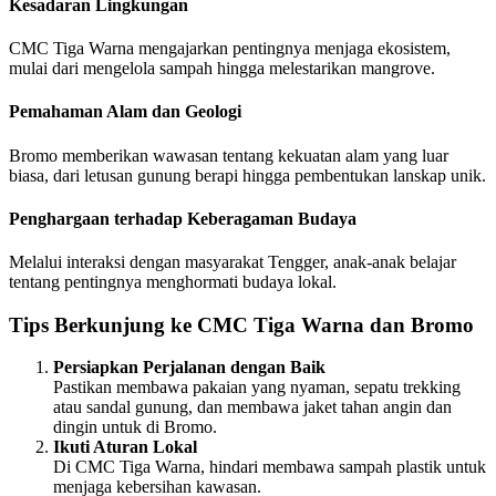
Kesadaran Lingkungan
CMC Tiga Warna mengajarkan pentingnya menjaga ekosistem,
mulai dari mengelola sampah hingga melestarikan mangrove.
Pemahaman Alam dan Geologi
Bromo memberikan wawasan tentang kekuatan alam yang luar
biasa, dari letusan gunung berapi hingga pembentukan lanskap unik.
Penghargaan terhadap Keberagaman Budaya
Melalui interaksi dengan masyarakat Tengger, anak-anak belajar
tentang pentingnya menghormati budaya lokal.
Tips Berkunjung ke CMC Tiga Warna dan Bromo
Persiapkan Perjalanan dengan Baik
Pastikan membawa pakaian yang nyaman, sepatu trekking
atau sandal gunung, dan membawa jaket tahan angin dan
dingin untuk di Bromo.
Ikuti Aturan Lokal
Di CMC Tiga Warna, hindari membawa sampah plastik untuk
menjaga kebersihan kawasan.