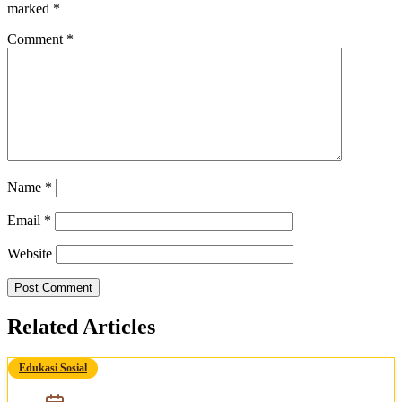
marked
*
Comment
*
Name
*
Email
*
Website
Related Articles
Edukasi Sosial