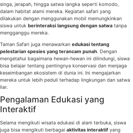
singa, jerapah, hingga satwa langka seperti komodo,
dalam habitat alami mereka. Kegiatan safari yang
dilakukan dengan menggunakan mobil memungkinkan
siswa untuk
berinteraksi langsung dengan satwa
tanpa
mengganggu mereka.
Taman Safari juga menawarkan
edukasi tentang
pelestarian spesies yang terancam punah
. Dengan
mengetahui bagaimana hewan-hewan ini dilindungi, siswa
bisa belajar tentang pentingnya konservasi dan menjaga
keseimbangan ekosistem di dunia ini. Ini mengajarkan
mereka untuk lebih peduli terhadap lingkungan dan satwa
liar.
Pengalaman Edukasi yang
Interaktif
Selama mengikuti wisata edukasi di alam terbuka, siswa
juga bisa mengikuti berbagai
aktivitas interaktif
yang