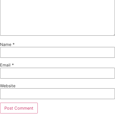
Name
*
Email
*
Website