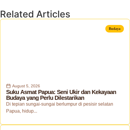
Related Articles
Budaya
August 5, 2026
Suku Asmat Papua: Seni Ukir dan Kekayaan
Budaya yang Perlu Dilestarikan
Di tepian sungai-sungai berlumpur di pesisir selatan
Papua, hidup...