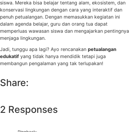
siswa. Mereka bisa belajar tentang alam, ekosistem, dan
konservasi lingkungan dengan cara yang interaktif dan
penuh petualangan. Dengan memasukkan kegiatan ini
dalam agenda belajar, guru dan orang tua dapat
memperluas wawasan siswa dan mengajarkan pentingnya
menjaga lingkungan.
Jadi, tunggu apa lagi? Ayo rencanakan
petualangan
edukatif
yang tidak hanya mendidik tetapi juga
membangun pengalaman yang tak terlupakan!
Share:
2 Responses
Pingback: