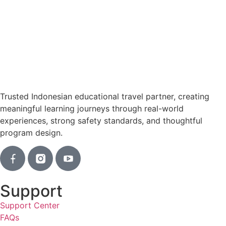
Trusted Indonesian educational travel partner, creating
meaningful learning journeys through real-world
experiences, strong safety standards, and thoughtful
program design.
Support
Support Center
FAQs