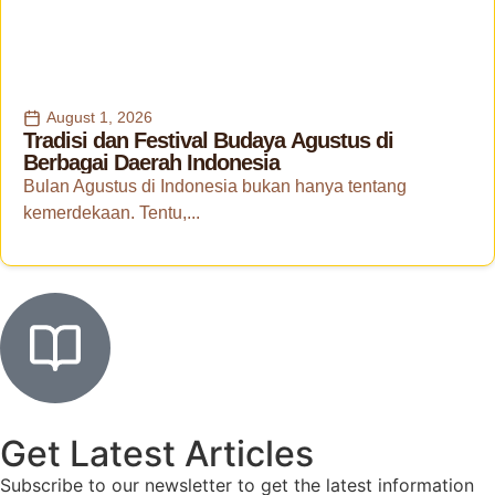
August 1, 2026
Tradisi dan Festival Budaya Agustus di
Berbagai Daerah Indonesia
Bulan Agustus di Indonesia bukan hanya tentang
kemerdekaan. Tentu,...
Get Latest Articles
Subscribe to our newsletter to get the latest information