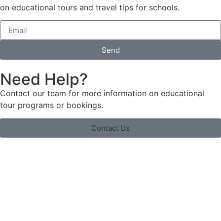
on educational tours and travel tips for schools.
Send
Need Help?
Contact our team for more information on educational
tour programs or bookings.
Contact Us