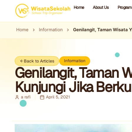
Home
About Us
Program
Home
Information
Genilangit, Taman Wisata 
Information
Back to Articles
Genilangit, Taman 
Kunjungi Jika Berk
a rafi
April 5, 2021