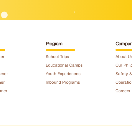
Program
Compan
ter
School Trips
About U
Educational Camps
Our Phil
rner
Youth Experiences
Safety &
ner
Inbound Programs
Operatio
rner
Careers