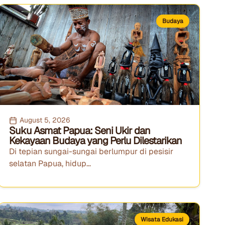
Budaya
August 5, 2026
Suku Asmat Papua: Seni Ukir dan
Kekayaan Budaya yang Perlu Dilestarikan
Di tepian sungai-sungai berlumpur di pesisir
selatan Papua, hidup...
Wisata Edukasi