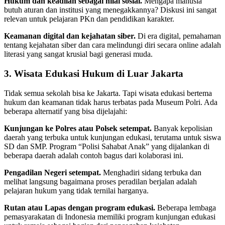
Hukum dan keadilan sebagai nilai sosial.
Mengapa manusia
butuh aturan dan institusi yang menegakkannya? Diskusi ini sangat
relevan untuk pelajaran PKn dan pendidikan karakter.
Keamanan digital dan kejahatan siber.
Di era digital, pemahaman
tentang kejahatan siber dan cara melindungi diri secara online adalah
literasi yang sangat krusial bagi generasi muda.
3. Wisata Edukasi Hukum di Luar Jakarta
Tidak semua sekolah bisa ke Jakarta. Tapi wisata edukasi bertema
hukum dan keamanan tidak harus terbatas pada Museum Polri. Ada
beberapa alternatif yang bisa dijelajahi:
Kunjungan ke Polres atau Polsek setempat.
Banyak kepolisian
daerah yang terbuka untuk kunjungan edukasi, terutama untuk siswa
SD dan SMP. Program “Polisi Sahabat Anak” yang dijalankan di
beberapa daerah adalah contoh bagus dari kolaborasi ini.
Pengadilan Negeri setempat.
Menghadiri sidang terbuka dan
melihat langsung bagaimana proses peradilan berjalan adalah
pelajaran hukum yang tidak ternilai harganya.
Rutan atau Lapas dengan program edukasi.
Beberapa lembaga
pemasyarakatan di Indonesia memiliki program kunjungan edukasi