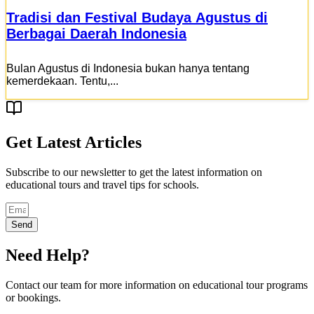
Tradisi dan Festival Budaya Agustus di
Berbagai Daerah Indonesia
Bulan Agustus di Indonesia bukan hanya tentang
kemerdekaan. Tentu,...
Get Latest Articles
Subscribe to our newsletter to get the latest information on
educational tours and travel tips for schools.
Send
Need Help?
Contact our team for more information on educational tour programs
or bookings.