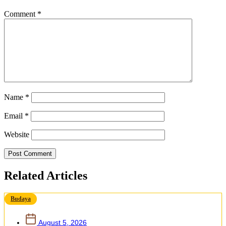
Comment
*
Name
*
Email
*
Website
Related Articles
Budaya
August 5, 2026