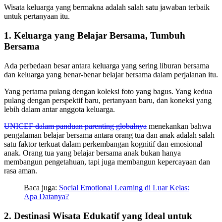
Wisata keluarga yang bermakna adalah salah satu jawaban terbaik
untuk pertanyaan itu.
1. Keluarga yang Belajar Bersama, Tumbuh
Bersama
Ada perbedaan besar antara keluarga yang sering liburan bersama
dan keluarga yang benar-benar belajar bersama dalam perjalanan itu.
Yang pertama pulang dengan koleksi foto yang bagus. Yang kedua
pulang dengan perspektif baru, pertanyaan baru, dan koneksi yang
lebih dalam antar anggota keluarga.
UNICEF dalam panduan parenting globalnya
menekankan bahwa
pengalaman belajar bersama antara orang tua dan anak adalah salah
satu faktor terkuat dalam perkembangan kognitif dan emosional
anak. Orang tua yang belajar bersama anak bukan hanya
membangun pengetahuan, tapi juga membangun kepercayaan dan
rasa aman.
Baca juga:
Social Emotional Learning di Luar Kelas:
Apa Datanya?
2. Destinasi Wisata Edukatif yang Ideal untuk