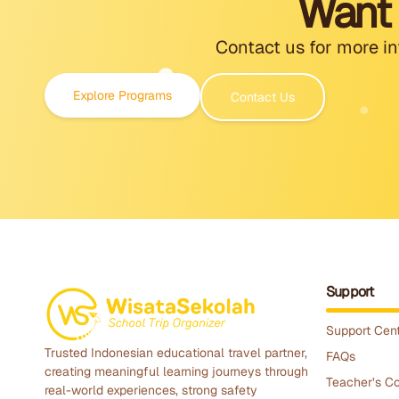
Want 
Contact us for more in
Explore Programs
Contact Us
Support
Support Cen
Trusted Indonesian educational travel partner,
FAQs
creating meaningful learning journeys through
Teacher’s Co
real-world experiences, strong safety