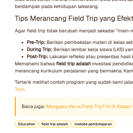
berdampak pada kehidupan sekarang.
Tips Merancang Field Trip yang Efekt
Agar field trip tidak berubah menjadi sekadar “main-
Pre-Trip:
Berikan pembekalan materi di kelas se
During Trip:
Berikan lembar kerja siswa (LKS) ya
Post-Trip:
Lakukan refleksi atau presentasi hasil
Memahami bahwa
field trip adalah
investasi pendidi
merancang kurikulum perjalanan yang bermakna. Ka
Tertarik melihat contoh program yang sudah kami jalan
Tour
.
Baca juga:
Mengapa Harus Field Trip? Ini 5 Alasa
Education
field trip adalah
metode pembelajaran