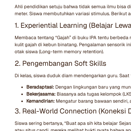
Ahli pendidikan setuju bahwa tidak semua ilmu bisa 
meter. Siswa membutuhkan variasi stimulus. Berikut 
1. Experiential Learning (Belajar Le
Membaca tentang “Gajah” di buku IPA tentu berbeda 
kulit gajah di kebun binatang. Pengalaman sensorik 
otak siswa (Long-term memory retention).
2. Pengembangan Soft Skills
Di kelas, siswa duduk diam mendengarkan guru. Saat fi
Beradaptasi:
Dengan lingkungan baru yang mung
Bekerjasama:
Biasanya ada tugas kelompok (LKS) 
Kemandirian:
Mengatur barang bawaan sendiri, a
3. Real-World Connection (Koneksi 
Siswa sering bertanya, “Buat apa sih kita belajar S
atau situs candi, mereka melihat bukti nyata bahwa ap