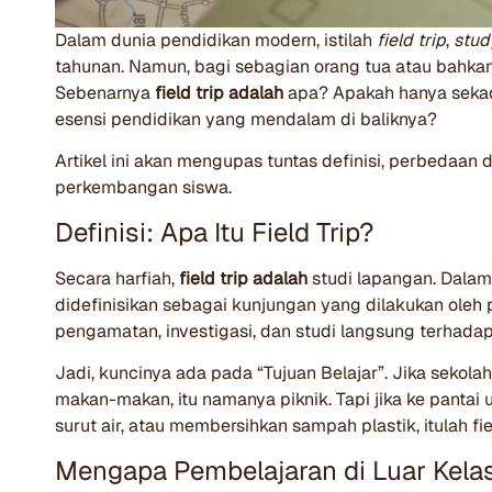
Dalam dunia pendidikan modern, istilah
field trip
,
stud
tahunan. Namun, bagi sebagian orang tua atau bahka
Sebenarnya
field trip adalah
apa? Apakah hanya sekad
esensi pendidikan yang mendalam di baliknya?
Artikel ini akan mengupas tuntas definisi, perbedaan 
perkembangan siswa.
Definisi: Apa Itu Field Trip?
Secara harfiah,
field trip adalah
studi lapangan. Dalam 
didefinisikan sebagai kunjungan yang dilakukan oleh p
pengamatan, investigasi, dan studi langsung terhadap
Jadi, kuncinya ada pada “Tujuan Belajar”. Jika sekol
makan-makan, itu namanya piknik. Tapi jika ke pant
surut air, atau membersihkan sampah plastik, itulah fiel
Mengapa Pembelajaran di Luar Kelas