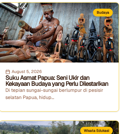
Budaya
August 5, 2026
Suku Asmat Papua: Seni Ukir dan
Kekayaan Budaya yang Perlu Dilestarikan
Di tepian sungai-sungai berlumpur di pesisir
selatan Papua, hidup...
Wisata Edukasi