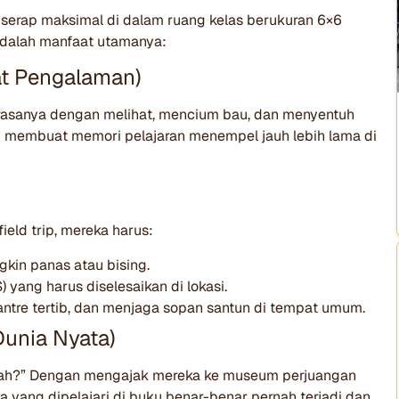
diserap maksimal di dalam ruang kelas berukuran 6×6
adalah manfaat utamanya:
wat Pengalaman)
rasanya dengan melihat, mencium bau, dan menyentuh
ini membuat memori pelajaran menempel jauh lebih lama di
eld trip, mereka harus:
kin panas atau bising.
yang harus diselesaikan di lokasi.
ntre tertib, dan menjaga sopan santun di tempat umum.
Dunia Nyata)
ejarah?” Dengan mengajak mereka ke museum perjuangan
a yang dipelajari di buku benar-benar pernah terjadi dan