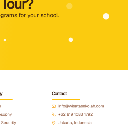
 Tour?
ograms for your school.
y
Contact
s
info@wisatasekolah.com
osophy
+62 819 1083 1792
 Security
Jakarta, Indonesia