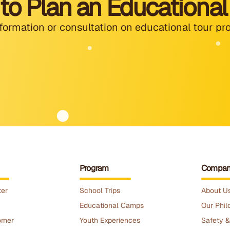
to Plan an Educational
formation or consultation on educational tour pr
Program
Compan
ter
School Trips
About U
Educational Camps
Our Phil
rner
Youth Experiences
Safety &