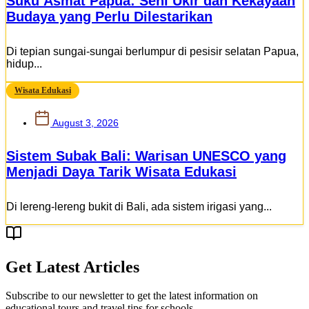
Suku Asmat Papua: Seni Ukir dan Kekayaan
Budaya yang Perlu Dilestarikan
Di tepian sungai-sungai berlumpur di pesisir selatan Papua,
hidup...
Wisata Edukasi
August 3, 2026
Sistem Subak Bali: Warisan UNESCO yang
Menjadi Daya Tarik Wisata Edukasi
Di lereng-lereng bukit di Bali, ada sistem irigasi yang...
Get Latest Articles
Subscribe to our newsletter to get the latest information on
educational tours and travel tips for schools.