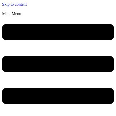
Skip to content
Main Menu