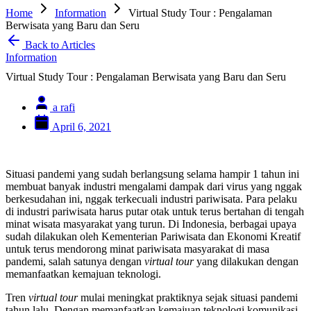
Home
Information
Virtual Study Tour : Pengalaman
Berwisata yang Baru dan Seru
Back to Articles
Information
Virtual Study Tour : Pengalaman Berwisata yang Baru dan Seru
a rafi
April 6, 2021
Situasi pandemi yang sudah berlangsung selama hampir 1 tahun ini
membuat banyak industri mengalami dampak dari virus yang nggak
berkesudahan ini, nggak terkecuali industri pariwisata. Para pelaku
di industri pariwisata harus putar otak untuk terus bertahan di tengah
minat wisata masyarakat yang turun. Di Indonesia, berbagai upaya
sudah dilakukan oleh Kementerian Pariwisata dan Ekonomi Kreatif
untuk terus mendorong minat pariwisata masyarakat di masa
pandemi, salah satunya dengan
virtual tour
yang dilakukan dengan
memanfaatkan kemajuan teknologi.
Tren
virtual tour
mulai meningkat praktiknya sejak situasi pandemi
tahun lalu. Dengan memanfaatkan kemajuan teknologi komunikasi