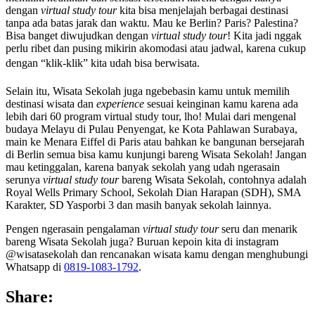
dengan
virtual study tour
kita bisa menjelajah berbagai destinasi
tanpa ada batas jarak dan waktu. Mau ke Berlin? Paris? Palestina?
Bisa banget diwujudkan dengan
virtual study tour
! Kita jadi nggak
perlu ribet dan pusing mikirin akomodasi atau jadwal, karena cukup
dengan “klik-klik” kita udah bisa berwisata.
Selain itu, Wisata Sekolah juga ngebebasin kamu untuk memilih
destinasi wisata dan
experience
sesuai keinginan kamu karena ada
lebih dari 60 program virtual study tour, lho! Mulai dari mengenal
budaya Melayu di Pulau Penyengat, ke Kota Pahlawan Surabaya,
main ke Menara Eiffel di Paris atau bahkan ke bangunan bersejarah
di Berlin semua bisa kamu kunjungi bareng Wisata Sekolah! Jangan
mau ketinggalan, karena banyak sekolah yang udah ngerasain
serunya
virtual study tour
bareng Wisata Sekolah, contohnya adalah
Royal Wells Primary School, Sekolah Dian Harapan (SDH), SMA
Karakter, SD Yasporbi 3 dan masih banyak sekolah lainnya.
Pengen ngerasain pengalaman
virtual study tour
seru dan menarik
bareng Wisata Sekolah juga? Buruan kepoin kita di instagram
@wisatasekolah dan rencanakan wisata kamu dengan menghubungi
Whatsapp di
0819-1083-1792
.
Share: