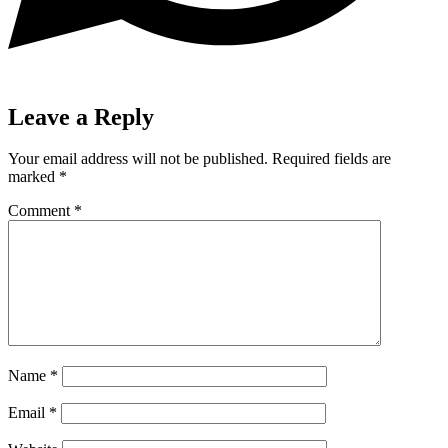
Leave a Reply
Your email address will not be published.
Required fields are
marked
*
Comment
*
Name
*
Email
*