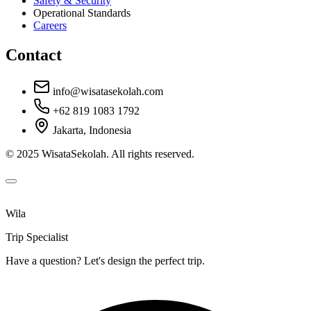
Safety & Security
Operational Standards
Careers
Contact
info@wisatasekolah.com
+62 819 1083 1792
Jakarta, Indonesia
© 2025 WisataSekolah. All rights reserved.
Wila
Trip Specialist
Have a question? Let's design the perfect trip.