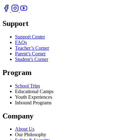
Support
Support Center
FAQs
Teacher’s Corner
Parent’s Corner
Student’s Corner
Program
School Trips
Educational Camps
Youth Experiences
Inbound Programs
Company
About Us
Our Philosophy