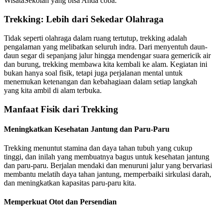
WisataSekolah yang bisa Anda coba.
Trekking: Lebih dari Sekedar Olahraga
Tidak seperti olahraga dalam ruang tertutup, trekking adalah
pengalaman yang melibatkan seluruh indra. Dari menyentuh daun-
daun segar di sepanjang jalur hingga mendengar suara gemericik air
dan burung, trekking membawa kita kembali ke alam. Kegiatan ini
bukan hanya soal fisik, tetapi juga perjalanan mental untuk
menemukan ketenangan dan kebahagiaan dalam setiap langkah
yang kita ambil di alam terbuka.
Manfaat Fisik dari Trekking
Meningkatkan Kesehatan Jantung dan Paru-Paru
Trekking menuntut stamina dan daya tahan tubuh yang cukup
tinggi, dan inilah yang membuatnya bagus untuk kesehatan jantung
dan paru-paru. Berjalan mendaki dan menuruni jalur yang bervariasi
membantu melatih daya tahan jantung, memperbaiki sirkulasi darah,
dan meningkatkan kapasitas paru-paru kita.
Memperkuat Otot dan Persendian