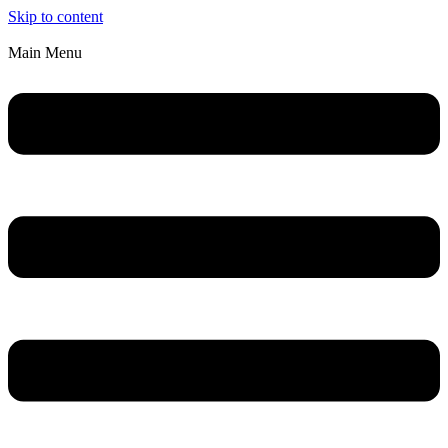
Skip to content
Main Menu