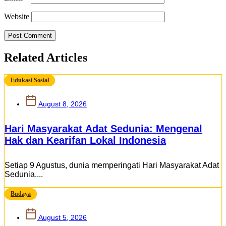
Website
Related Articles
Edukasi Sosial
August 8, 2026
Hari Masyarakat Adat Sedunia: Mengenal
Hak dan Kearifan Lokal Indonesia
Setiap 9 Agustus, dunia memperingati Hari Masyarakat Adat
Sedunia....
Budaya
August 5, 2026