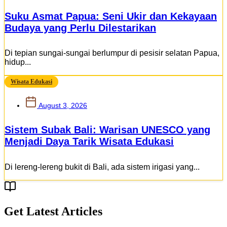
Suku Asmat Papua: Seni Ukir dan Kekayaan
Budaya yang Perlu Dilestarikan
Di tepian sungai-sungai berlumpur di pesisir selatan Papua,
hidup...
Wisata Edukasi
August 3, 2026
Sistem Subak Bali: Warisan UNESCO yang
Menjadi Daya Tarik Wisata Edukasi
Di lereng-lereng bukit di Bali, ada sistem irigasi yang...
Get Latest Articles