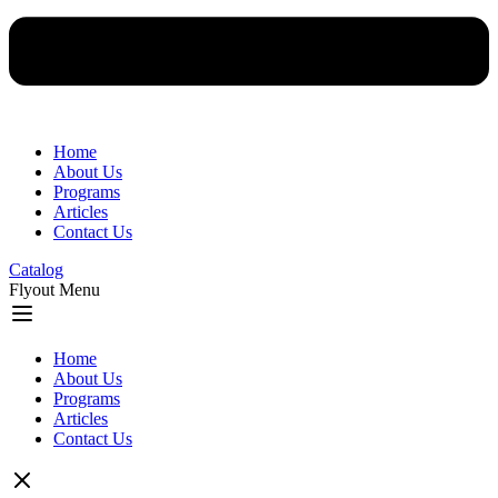
Home
About Us
Programs
Articles
Contact Us
Catalog
Flyout Menu
Home
About Us
Programs
Articles
Contact Us