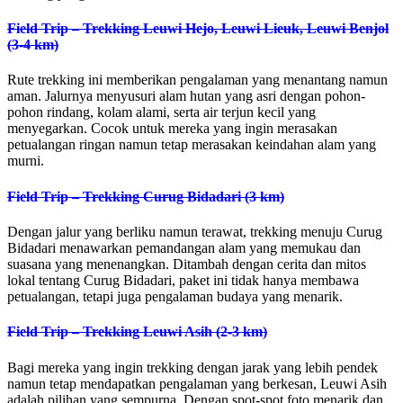
Field Trip – Trekking Leuwi Hejo, Leuwi Lieuk, Leuwi Benjol
(3-4 km)
Rute trekking ini memberikan pengalaman yang menantang namun
aman. Jalurnya menyusuri alam hutan yang asri dengan pohon-
pohon rindang, kolam alami, serta air terjun kecil yang
menyegarkan. Cocok untuk mereka yang ingin merasakan
petualangan ringan namun tetap merasakan keindahan alam yang
murni.
Field Trip – Trekking Curug Bidadari (3 km)
Dengan jalur yang berliku namun terawat, trekking menuju Curug
Bidadari menawarkan pemandangan alam yang memukau dan
suasana yang menenangkan. Ditambah dengan cerita dan mitos
lokal tentang Curug Bidadari, paket ini tidak hanya membawa
petualangan, tetapi juga pengalaman budaya yang menarik.
Field Trip – Trekking Leuwi Asih (2-3 km)
Bagi mereka yang ingin trekking dengan jarak yang lebih pendek
namun tetap mendapatkan pengalaman yang berkesan, Leuwi Asih
adalah pilihan yang sempurna. Dengan spot-spot foto menarik dan