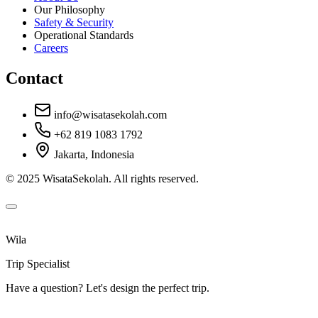
Our Philosophy
Safety & Security
Operational Standards
Careers
Contact
info@wisatasekolah.com
+62 819 1083 1792
Jakarta, Indonesia
© 2025 WisataSekolah. All rights reserved.
Wila
Trip Specialist
Have a question? Let's design the perfect trip.