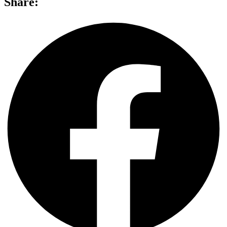
Share: