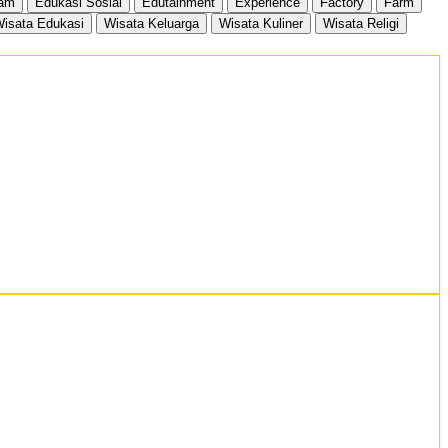
ram
Edukasi Sosial
Edutainment
Experience
Factory
Farm
isata Edukasi
Wisata Keluarga
Wisata Kuliner
Wisata Religi