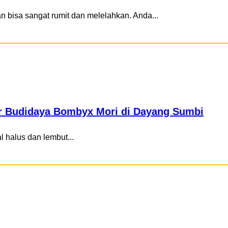
 bisa sangat rumit dan melelahkan. Anda...
jar Budidaya Bombyx Mori di Dayang Sumbi
l halus dan lembut...