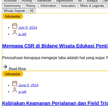
Activities
Activity
Adventure
Agrotourism
Art
Budaya
Cam
Gastronomy
History
Information
Innovation
Mitos & Legenda
Wisata Sejarah
All
Information
July 9, 2014
a rafi
Mengapa CSR di Bidang Wisata Edukasi Pent
Perusahaan berupaya mengejar laba adalah hal yang wajar. N
Read More
Information
June 9, 2014
a rafi
Kebijakan Keamanan Perjalanan dan Field Tr