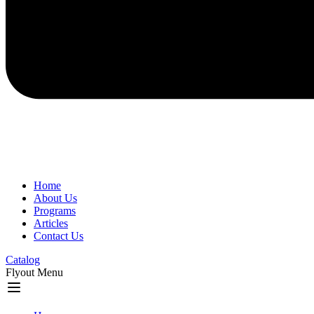
Home
About Us
Programs
Articles
Contact Us
Catalog
Flyout Menu