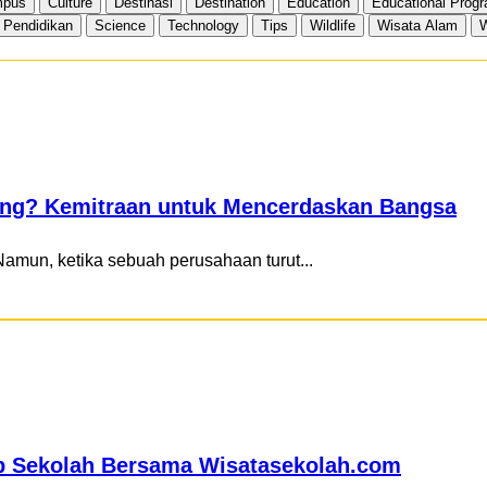
pus
Culture
Destinasi
Destination
Education
Educational Prog
Pendidikan
Science
Technology
Tips
Wildlife
Wisata Alam
W
ing? Kemitraan untuk Mencerdaskan Bangsa
amun, ketika sebuah perusahaan turut...
ip Sekolah Bersama Wisatasekolah.com