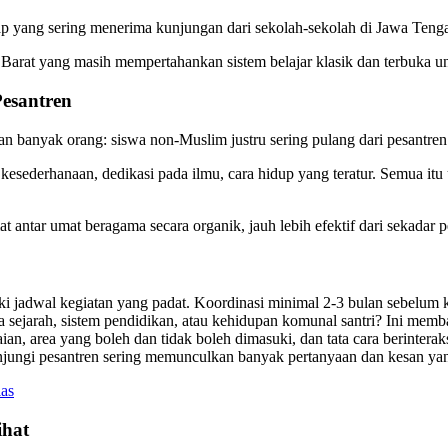
ap yang sering menerima kunjungan dari sekolah-sekolah di Jawa Tenga
a Barat yang masih mempertahankan sistem belajar klasik dan terbuka 
Pesantren
an banyak orang: siswa non-Muslim justru sering pulang dari pesantr
 kesederhanaan, dedikasi pada ilmu, cara hidup yang teratur. Semua itu 
ar umat beragama secara organik, jauh lebih efektif dari sekadar pel
i jadwal kegiatan yang padat. Koordinasi minimal 2-3 bulan sebelum 
sejarah, sistem pendidikan, atau kehidupan komunal santri? Ini mem
an, area yang boleh dan tidak boleh dimasuki, dan tata cara berintera
ngi pesantren sering memunculkan banyak pertanyaan dan kesan yang 
as
ihat