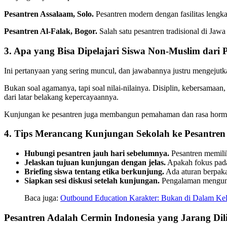
Pesantren Assalaam, Solo.
Pesantren modern dengan fasilitas lengk
Pesantren Al-Falak, Bogor.
Salah satu pesantren tradisional di Jaw
3. Apa yang Bisa Dipelajari Siswa Non-Muslim dari 
Ini pertanyaan yang sering muncul, dan jawabannya justru mengejutk
Bukan soal agamanya, tapi soal nilai-nilainya. Disiplin, kebersamaan,
dari latar belakang kepercayaannya.
Kunjungan ke pesantren juga membangun pemahaman dan rasa hormat ant
4. Tips Merancang Kunjungan Sekolah ke Pesantren
Hubungi pesantren jauh hari sebelumnya.
Pesantren memilik
Jelaskan tujuan kunjungan dengan jelas.
Apakah fokus pada 
Briefing siswa tentang etika berkunjung.
Ada aturan berpakai
Siapkan sesi diskusi setelah kunjungan.
Pengalaman mengunju
Baca juga:
Outbound Education Karakter: Bukan di Dalam Kel
Pesantren Adalah Cermin Indonesia yang Jarang Dil