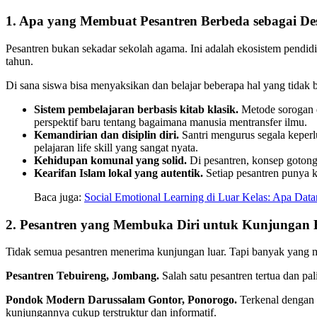
1. Apa yang Membuat Pesantren Berbeda sebagai Des
Pesantren bukan sekadar sekolah agama. Ini adalah ekosistem pendidik
tahun.
Di sana siswa bisa menyaksikan dan belajar beberapa hal yang tidak bi
Sistem pembelajaran berbasis kitab klasik.
Metode sorogan d
perspektif baru tentang bagaimana manusia mentransfer ilmu.
Kemandirian dan disiplin diri.
Santri mengurus segala keperl
pelajaran life skill yang sangat nyata.
Kehidupan komunal yang solid.
Di pesantren, konsep gotong 
Kearifan Islam lokal yang autentik.
Setiap pesantren punya k
Baca juga:
Social Emotional Learning di Luar Kelas: Apa Dat
2. Pesantren yang Membuka Diri untuk Kunjungan 
Tidak semua pesantren menerima kunjungan luar. Tapi banyak yang 
Pesantren Tebuireng, Jombang.
Salah satu pesantren tertua dan pa
Pondok Modern Darussalam Gontor, Ponorogo.
Terkenal dengan 
kunjungannya cukup terstruktur dan informatif.