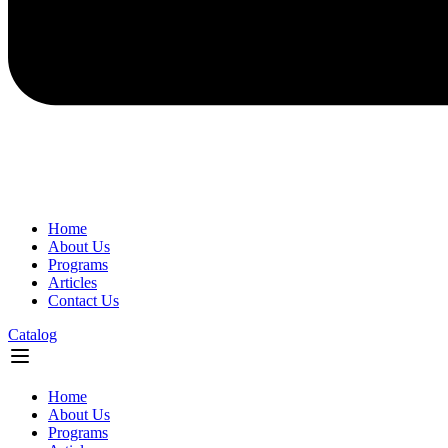
Home
About Us
Programs
Articles
Contact Us
Catalog
Flyout
Menu
Home
About Us
Programs