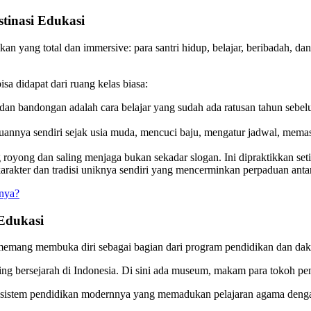
tinasi Edukasi
an yang total dan immersive: para santri hidup, belajar, beribadah, da
sa didapat dari ruang kelas biasa:
an bandongan adalah cara belajar yang sudah ada ratusan tahun sebe
uannya sendiri sejak usia muda, mencuci baju, mengatur jadwal, memas
royong dan saling menjaga bukan sekadar slogan. Ini dipraktikkan setiap
arakter dan tradisi uniknya sendiri yang mencerminkan perpaduan antar
anya?
Edukasi
memang membuka diri sebagai bagian dari program pendidikan dan da
ling bersejarah di Indonesia. Di sini ada museum, makam para tokoh pe
sistem pendidikan modernnya yang memadukan pelajaran agama deng